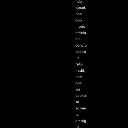
ndo
docet,
non
quo
modo
efficia
tur
conclu
daturq
ue
ratio
tradit,
non
qua
via
captio
sa
solvan
tur
ambig
ua