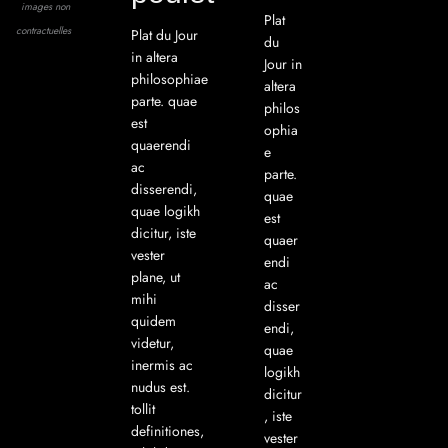
Plat
Plat du Jour
du
in altera
Jour in
philosophiae
altera
parte. quae
philos
est
ophia
quaerendi
e
ac
parte.
disserendi,
quae
quae logikh
est
dicitur, iste
quaer
vester
endi
plane, ut
ac
mihi
disser
quidem
endi,
videtur,
quae
inermis ac
logikh
nudus est.
dicitur
tollit
, iste
definitiones,
vester