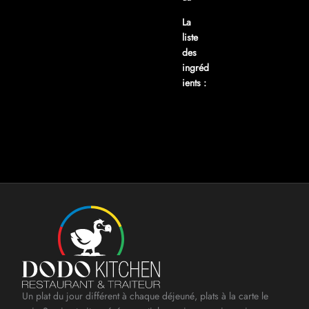
La
liste
des
ingréd
ients :
Un plat du jour différent à chaque déjeuné, plats à la carte le