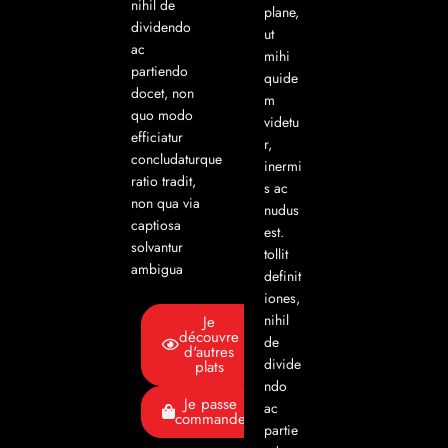
nihil de
plane,
dividendo
ut
ac
mihi
partiendo
quide
docet, non
m
quo modo
videtu
efficiatur
r,
concludaturque
inermi
ratio tradit,
s ac
non qua via
nudus
captiosa
est.
solvantur
tollit
ambigua
definit
iones,
nihil
Je
découvre
de
d'autres
divide
plats
ndo
Je passe
ac
commande
partie