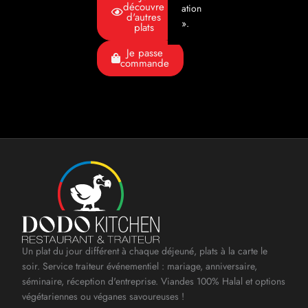
découvre
ation
d'autres
».
plats
Je passe
commande
Un plat du jour différent à chaque déjeuné, plats à la carte le
soir. Service traiteur événementiel : mariage, anniversaire,
séminaire, réception d'entreprise. Viandes 100% Halal et options
végétariennes ou véganes savoureuses !